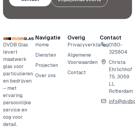
Navigatie
Overig
Contact
DVDB Glas
Home
Privacyverklaring
0180-
levert
325804
Diensten
Algemene
maatwerk
Voorwaarden
Christa
Projecten
glas voor
Ehrlichhof
Contact
particulieren
Over ons
75, 3059
en bedrijven
LL
– met
Rotterdam
ervaring,
info@dvdbg
persoonlijke
service en
oog voor
detail.