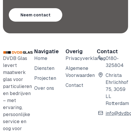
Neem contact
Navigatie
Overig
Contact
DVDB Glas
Home
Privacyverklaring
0180-
levert
325804
Diensten
Algemene
maatwerk
Voorwaarden
Christa
Projecten
glas voor
Ehrlichhof
Contact
particulieren
Over ons
75, 3059
en bedrijven
LL
– met
Rotterdam
ervaring,
info@dvdbg
persoonlijke
service en
oog voor